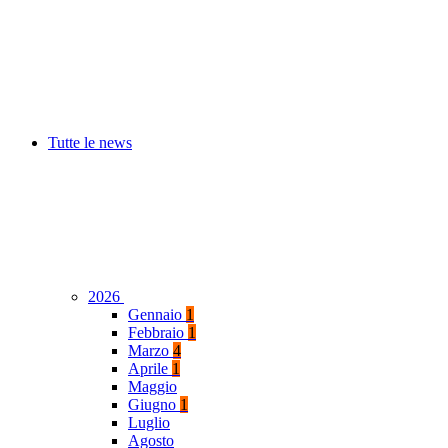
Tutte le news
2026
Gennaio
1
Febbraio
1
Marzo
4
Aprile
1
Maggio
Giugno
1
Luglio
Agosto