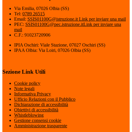
Via Emilia, 07026 Olbia (SS)
Tel:
0789 26515
Email:
SSIS01100G@istruzione.it
Link per inviare una mail
PEC:
SSIS01100G@pec.istruzione.it
Link per inviare una
mail
C.F.: 91023720906
IPIA Oschiri: Viale Stazione, 07027 Oschiri (SS)
IPAA Olbia: Via Loiri, 07026 Olbia (SS)
Sezione Link Utili
Cookie policy
Note legali
Informativa Privacy
Ufficio Relazioni con il Pubblico
Dichiarazione di accessibilità
Obiettivi di accessibilità
Whistleblowing
Gestione consensi cookie
Amministrazione trasparente