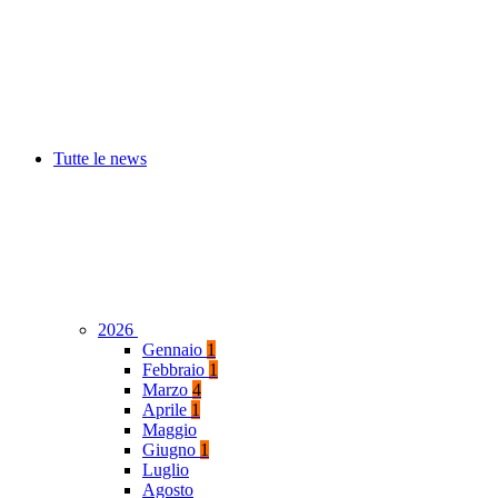
Tutte le news
2026
Gennaio
1
Febbraio
1
Marzo
4
Aprile
1
Maggio
Giugno
1
Luglio
Agosto