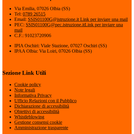
Via Emilia, 07026 Olbia (SS)
Tel:
0789 26515
Email:
SSIS01100G@istruzione.it
Link per inviare una mail
PEC:
SSIS01100G@pec.istruzione.it
Link per inviare una
mail
C.F.: 91023720906
IPIA Oschiri: Viale Stazione, 07027 Oschiri (SS)
IPAA Olbia: Via Loiri, 07026 Olbia (SS)
Sezione Link Utili
Cookie policy
Note legali
Informativa Privacy
Ufficio Relazioni con il Pubblico
Dichiarazione di accessibilità
Obiettivi di accessibilità
Whistleblowing
Gestione consensi cookie
Amministrazione trasparente