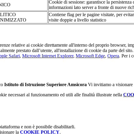
Cookie di sessione: garantisce la persistenza 
NICO
informazioni lato server a fronte di nuove rich
LITICO
Contiene flag per le pagine visitate, per evita
NIMIZZATO
visite doppie a livello statistico
erenze relative ai cookie direttamente all'interno del proprio browser, im
tualmente prestato dall’utente, all'installazione di cookie da parte del si
ple Safari
,
Microsoft Internet Explorer
,
Microsoft Edge
,
Opera
. Per i 
ico
Istituto di Istruzione Superiore Amsicora
Vi invitiamo a visionare
kie necessari al funzionamento ed utili alle finalità illustrate nella
COO
attaforma e non è possibile disabilitarli.
isionare la
COOKIE POLICY
.