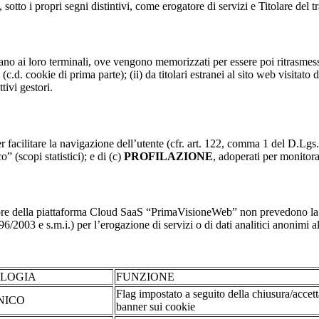
 sotto i propri segni distintivi, come erogatore di servizi e Titolare del t
nviano ai loro terminali, ove vengono memorizzati per essere poi ritrasmessi
(c.d. cookie di prima parte); (ii) da titolari estranei al sito web visitato 
tivi gestori.
r facilitare la navigazione dell’utente (cfr. art. 122, comma 1 del D.Lgs
o” (scopi statistici); e di (c)
PROFILAZIONE
, adoperati per monitor
re della piattaforma Cloud SaaS “PrimaVisioneWeb” non prevedono la regi
2003 e s.m.i.) per l’erogazione di servizi o di dati analitici anonimi al 
OLOGIA
FUNZIONE
Flag impostato a seguito della chiusura/accet
NICO
banner sui cookie