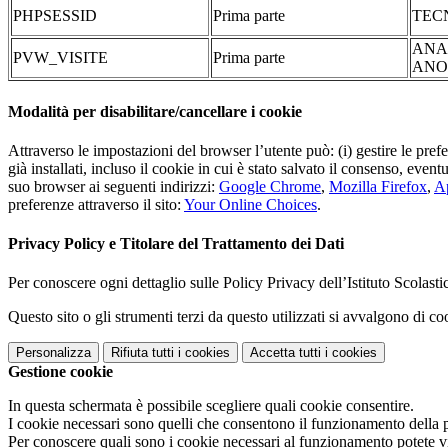
PHPSESSID
Prima parte
TEC
ANA
PVW_VISITE
Prima parte
ANO
Modalità per disabilitare/cancellare i cookie
Attraverso le impostazioni del browser l’utente può: (i) gestire le pref
già installati, incluso il cookie in cui è stato salvato il consenso, even
suo browser ai seguenti indirizzi:
Google Chrome
,
Mozilla Firefox
,
Ap
preferenze attraverso il sito:
Your Online Choices
.
Privacy Policy e Titolare del Trattamento dei Dati
Per conoscere ogni dettaglio sulle Policy Privacy dell’Istituto Scolast
Questo sito o gli strumenti terzi da questo utilizzati si avvalgono di coo
Personalizza
Rifiuta tutti
i cookies
Accetta tutti
i cookies
Gestione cookie
In questa schermata è possibile scegliere quali cookie consentire.
I cookie necessari sono quelli che consentono il funzionamento della pi
Per conoscere quali sono i cookie necessari al funzionamento potete v