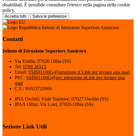
disabilitati. È possibile consultare l'elenco nella pagina della cookie
policy.
Accetta tutti
Salva le preferenze
Istituto di Istruzione Superiore Amsicora
Contatti
Istituto di Istruzione Superiore Amsicora
Via Emilia, 07026 Olbia (SS)
Tel:
0789 26515
Email:
SSIS01100G@istruzione.it
Link per inviare una mail
PEC:
SSIS01100G@pec.istruzione.it
Link per inviare una
mail
C.F.: 91023720906
IPIA Oschiri: Viale Stazione, 07027 Oschiri (SS)
IPAA Olbia: Via Loiri, 07026 Olbia (SS)
Sezione Link Utili