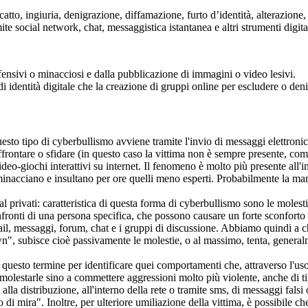
tto, ingiuria, denigrazione, diffamazione, furto d’identità, alterazione, a
te social network, chat, messaggistica istantanea e altri strumenti digital
fensivi o minacciosi e dalla pubblicazione di immagini o video lesivi.
di identità digitale che la creazione di gruppi online per escludere o deni
sto tipo di cyberbullismo avviene tramite l'invio di messaggi elettronici, 
 affrontare o sfidare (in questo caso la vittima non è sempre presente, co
eo-giochi interattivi su internet. Il fenomeno è molto più presente all'in
, minacciano e insultano per ore quelli meno esperti. Probabilmente la man
 privati: caratteristica di questa forma di cyberbullismo sono le molesti
 confronti di una persona specifica, che possono causare un forte sconfor
, messaggi, forum, chat e i gruppi di discussione. Abbiamo quindi a ch
n", subisce cioè passivamente le molestie, o al massimo, tenta, generalme
zza questo termine per identificare quei comportamenti che, attraverso l'u
 molestarle sino a commettere aggressioni molto più violente, anche di ti
la distribuzione, all'interno della rete o tramite sms, di messaggi falsi 
i mira". Inoltre, per ulteriore umiliazione della vittima, è possibile che 