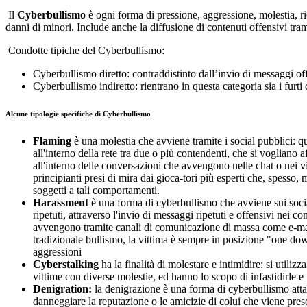
Il
Cyberbullismo
è ogni forma di pressione, aggressione, molestia, rica
danni di minori. Include anche la diffusione di contenuti offensivi trami
Condotte tipiche del Cyberbullismo:
Cyberbullismo diretto: contraddistinto dall’invio di messaggi of
Cyberbullismo indiretto: rientrano in questa categoria sia i furti 
Alcune tipologie specifiche di Cyberbullismo
Flaming
è una molestia che avviene tramite i social pubblici: que
all'interno della rete tra due o più contendenti, che si vogliano
all'interno delle conversazioni che avvengono nelle chat o nei vid
principianti presi di mira dai gioca-tori più esperti che, spesso
soggetti a tali comportamenti.
Harassment
è una forma di cyberbullismo che avviene sui social
ripetuti, attraverso l'invio di messaggi ripetuti e offensivi nei
avvengono tramite canali di comunicazione di massa come e-mail
tradizionale bullismo, la vittima è sempre in posizione "one dow
aggressioni
Cyberstalking
ha la finalità di molestare e intimidire: si utili
vittime con diverse molestie, ed hanno lo scopo di infastidirle e
Denigration:
la denigrazione è una forma di cyberbullismo atta al
danneggiare la reputazione o le amicizie di colui che viene preso d