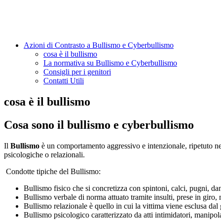
Azioni di Contrasto a Bullismo e Cyberbullismo
cosa è il bullismo
La normativa su Bullismo e Cyberbullismo
Consigli per i genitori
Contatti Utili
cosa è il bullismo
Cosa sono il bullismo e cyberbullismo
Il
Bullismo
è un comportamento aggressivo e intenzionale, ripetuto nel
psicologiche o relazionali.
Condotte tipiche del Bullismo:
Bullismo fisico che si concretizza con spintoni, calci, pugni, d
Bullismo verbale di norma attuato tramite insulti, prese in giro,
Bullismo relazionale è quello in cui la vittima viene esclusa dal 
Bullismo psicologico caratterizzato da atti intimidatori, manipol