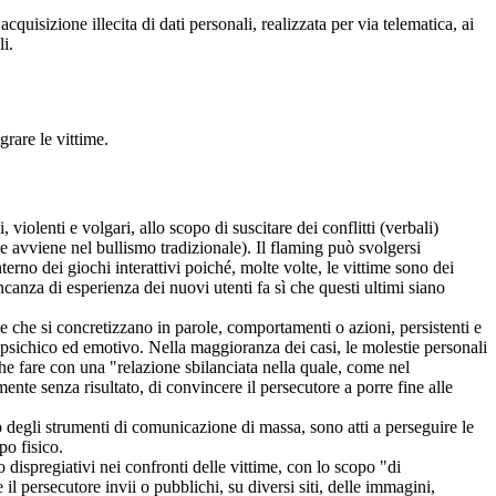
cquisizione illecita di dati personali, realizzata per via telematica, ai
i.
grare le vittime.
violenti e volgari, allo scopo di suscitare dei conflitti (verbali)
me avviene nel bullismo tradizionale). Il flaming può svolgersi
terno dei giochi interattivi poiché, molte volte, le vittime sono dei
canza di esperienza dei nuovi utenti fa sì che questi ultimi siano
e che si concretizzano in parole, comportamenti o azioni, persistenti e
to psichico ed emotivo. Nella maggioranza dei casi, le molestie personali
e fare con una "relazione sbilanciata nella quale, come nel
nte senza risultato, di convincere il persecutore a porre fine alle
so degli strumenti di comunicazione di massa, sono atti a perseguire le
po fisico.
o dispregiativi nei confronti delle vittime, con lo scopo "di
il persecutore invii o pubblichi, su diversi siti, delle immagini,