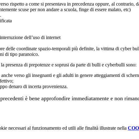
verso rispetto a come si presentava in precedenza oppure, al contrario, 
entemente scuse per non andare a scuola, finge di essere malato, etc)
e.
ficata
interruzione dell’uso di internet
re delle coordinate spazio-temporali più definite, la vittima di cyber bu
i di tipo paranoico.
la presenza di prepotenze e soprusi da parte di bulli e cyberbulli sono:
a anche verso gli insegnanti e gli adulti in genere atteggiamenti di sche
fettivo;
roppo denaro di incerta provenienza.
 precedenti è bene approfondire immediatamente e non rimandar
kie necessari al funzionamento ed utili alle finalità illustrate nella
COO