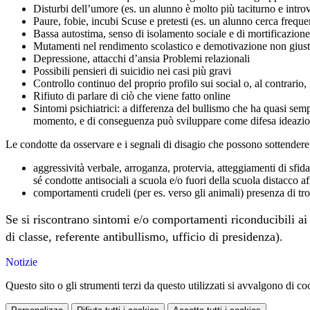
Disturbi dell’umore (es. un alunno è molto più taciturno e intro
Paure, fobie, incubi Scuse e pretesti (es. un alunno cerca frequ
Bassa autostima, senso di isolamento sociale e di mortificazion
Mutamenti nel rendimento scolastico e demotivazione non giusti
Depressione, attacchi d’ansia Problemi relazionali
Possibili pensieri di suicidio nei casi più gravi
Controllo continuo del proprio profilo sui social o, al contrario, 
Rifiuto di parlare di ciò che viene fatto online
Sintomi psichiatrici: a differenza del bullismo che ha quasi semp
momento, e di conseguenza può sviluppare come difesa ideazion
Le condotte da osservare e i segnali di disagio che possono sottendere 
aggressività verbale, arroganza, protervia, atteggiamenti di sfid
sé condotte antisociali a scuola e/o fuori della scuola distacco af
comportamenti crudeli (per es. verso gli animali) presenza di t
Se si riscontrano sintomi e/o comportamenti riconducibili ai
di classe, referente antibullismo, ufficio di presidenza).
Notizie
Questo sito o gli strumenti terzi da questo utilizzati si avvalgono di coo