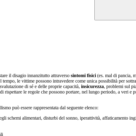
tare il disagio innanzitutto attraverso
sintomi fisici
(es. mal di pancia, m
l tempo, le vittime possono intravedere come unica possibilità per sottrar
 svalutazione di sé e delle proprie capacità,
insicurezza
, problemi sul pi
 di rispettare le regole che possono portare, nel lungo periodo, a veri e
llismo può essere rappresentata dal seguente elenco:
egli schemi alimentari, disturbi del sonno, iperattività, affaticamento ingi
li