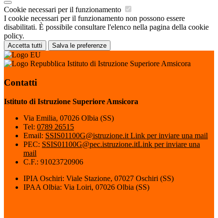
Cookie necessari per il funzionamento
I cookie necessari per il funzionamento non possono essere
disabilitati. È possibile consultare l'elenco nella pagina della cookie
policy.
Accetta tutti
Salva le preferenze
Istituto di Istruzione Superiore Amsicora
Contatti
Istituto di Istruzione Superiore Amsicora
Via Emilia, 07026 Olbia (SS)
Tel:
0789 26515
Email:
SSIS01100G@istruzione.it
Link per inviare una mail
PEC:
SSIS01100G@pec.istruzione.it
Link per inviare una
mail
C.F.: 91023720906
IPIA Oschiri: Viale Stazione, 07027 Oschiri (SS)
IPAA Olbia: Via Loiri, 07026 Olbia (SS)