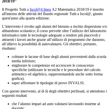
2018/19"
Il Progetto
Tutti a
Iscol@4 linea
A2 Matematica 2018/19
è inserito
all'interno delle attività del Bando regionale Tutti a Iscol@, giunto
quest'anno alla quarta edizione.
L’intervento è rivolto agli alunni del biennio a rischio dispersione e/o
abbandono scolastico; il corso prevede oltre l’utilizzo del laboratorio
informatico tutte le tecnologie adeguate a rendere più piacevoli e
attraenti i lavori anche grazie all’utilizzo di programmi che daranno,
all’allievo la possibilità di autovalutarsi. Gli obiettivi, pertanto,
risultano:
colmare le lacune di base degli alunni provenienti dalla scuola
media inferiore;
migliorare le competenze ed accrescere le conoscenze
specifiche (utilizzare le tecniche e le procedure del calcolo
aritmetico ed algebrico, rappresentandole anche sotto forma
grafica);
saper affrontare le tipologie di prove INVALSI.
Con questo intervento, al di là degli obiettivi prefissati, si attendono i
seguenti risultati
che l’alunno impari ad auto valutarsi lavorando insieme al
docente;