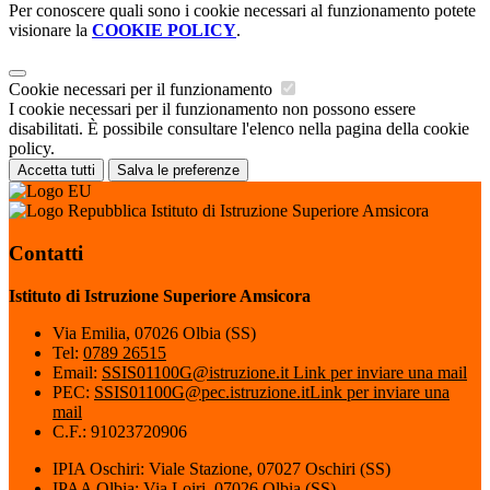
Per conoscere quali sono i cookie necessari al funzionamento potete
visionare la
COOKIE POLICY
.
Cookie necessari per il funzionamento
I cookie necessari per il funzionamento non possono essere
disabilitati. È possibile consultare l'elenco nella pagina della cookie
policy.
Accetta tutti
Salva le preferenze
Istituto di Istruzione Superiore Amsicora
Contatti
Istituto di Istruzione Superiore Amsicora
Via Emilia, 07026 Olbia (SS)
Tel:
0789 26515
Email:
SSIS01100G@istruzione.it
Link per inviare una mail
PEC:
SSIS01100G@pec.istruzione.it
Link per inviare una
mail
C.F.: 91023720906
IPIA Oschiri: Viale Stazione, 07027 Oschiri (SS)
IPAA Olbia: Via Loiri, 07026 Olbia (SS)