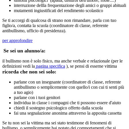
sintomi psicologici (apatia, disturbi dell'umore, fobie....)
interruzione dellla frequentazione degli amici o gruppi abituali
mutamenti ingiustificati del rendimento scolastico
Se ti accorgi di qualcosa di strano non rimandare, parla con tuo
figlio/a, contatta la scuola (coordinatore di classe, referente
antibullismo, ufficio di presidenza).
per approfondire
Se sei un alunno/a:
il bullismo non è solo fisico, ma anche verbale e relazionale (per le
definizioni vedi la
pagina specifica
), se pensi di esserne vittima
ricorda che non sei solo
:
parlane con un insegnante (coordinatore di classe, referente
antibullismo o semplicemente con quello/i con cui ti senti più
a tuo agio)
parlane con i tuoi genitori
individua in classe i compagni che ti possono essere d'aiuto
chiedi il sostegno psicologico offerto dalla scuola
fai una segnalazione anonima attraverso la apposita cassetta
Se tu non sei la vittima ma sei stato testimone di fenomeni di
bullismo, o semplicemente hai notato dei comportamenti che si