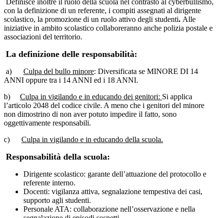
Definisce inoltre il ruolo della scuola nel contrasto al cyberbullismo,
con la definizione di un referente, i compiti assegnati al dirigente
scolastico, la promozione di un ruolo attivo degli studenti
.
Alle
iniziative in ambito scolastico collaboreranno anche polizia postale e
associazioni del territorio.
La definizione delle responsabilità:
a)
Culpa del bullo minore
: Diversificata se MINORE DI 14
ANNI oppure tra i 14 ANNI ed i 18 ANNI.
b)
Culpa in vigilando e in educando dei genitori:
Si applica
l’articolo 2048 del codice civile. A meno che i genitori del minore
non dimostrino di non aver potuto impedire il fatto, sono
oggettivamente responsabili.
c)
Culpa in vigilando e in educando della scuola.
Responsabilità della scuola:
Dirigente scolastico: garante dell’attuazione del protocollo e
referente interno.
Docenti: vigilanza attiva, segnalazione tempestiva dei casi,
supporto agli studenti.
Personale ATA: collaborazione nell’osservazione e nella
segnalazione di episodi sospetti.