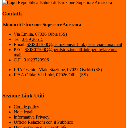
Istituto di Istruzione Superiore Amsicora
Contatti
Istituto di Istruzione Superiore Amsicora
Via Emilia, 07026 Olbia (SS)
Tel:
0789 26515
Email:
SSIS01100G@istruzione.it
Link per inviare una mail
PEC:
SSIS01100G@pec.istruzione.it
Link per inviare una
mail
C.F.: 91023720906
IPIA Oschiri: Viale Stazione, 07027 Oschiri (SS)
IPAA Olbia: Via Loiri, 07026 Olbia (SS)
Sezione Link Utili
Cookie policy
Note legali
Informativa Privacy
Ufficio Relazioni con il Pubblico
Dichiarazione di accessibilità