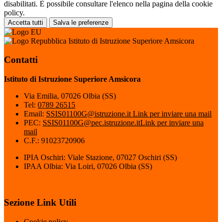
disabilitati. È possibile consultare l'elenco nella pagina della cookie
policy.
Accetta tutti
Salva le preferenze
Istituto di Istruzione Superiore Amsicora
Contatti
Istituto di Istruzione Superiore Amsicora
Via Emilia, 07026 Olbia (SS)
Tel:
0789 26515
Email:
SSIS01100G@istruzione.it
Link per inviare una mail
PEC:
SSIS01100G@pec.istruzione.it
Link per inviare una
mail
C.F.: 91023720906
IPIA Oschiri: Viale Stazione, 07027 Oschiri (SS)
IPAA Olbia: Via Loiri, 07026 Olbia (SS)
Sezione Link Utili
Cookie policy