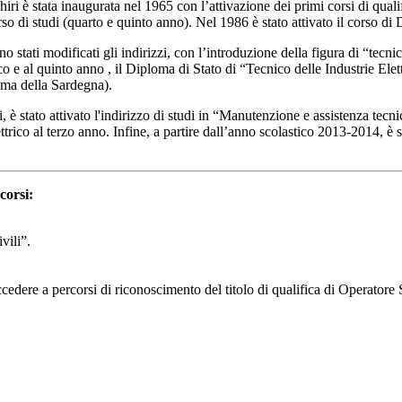
chiri è stata inaugurata nel 1965 con l’attivazione dei primi corsi di qua
 di studi (quarto e quinto anno). Nel 1986 è stato attivato il corso di 
tati modificati gli indirizzi, con l’introduzione della figura di “tecnico 
co e al quinto anno , il Diploma di Stato di “Tecnico delle Industrie Ele
noma della Sardegna).
ali, è stato attivato l'indirizzo di studi in “Manutenzione e assistenza t
trico al terzo anno. Infine, a partire dall’anno scolastico 2013-2014, è 
corsi:
vili”.
cedere a percorsi di riconoscimento del titolo di qualifica di Operatore 