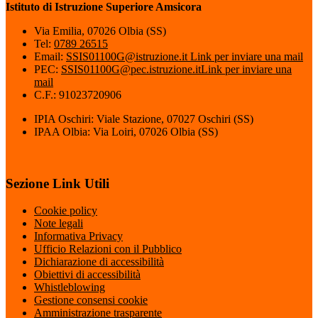
Istituto di Istruzione Superiore Amsicora
Via Emilia, 07026 Olbia (SS)
Tel:
0789 26515
Email:
SSIS01100G@istruzione.it
Link per inviare una mail
PEC:
SSIS01100G@pec.istruzione.it
Link per inviare una
mail
C.F.: 91023720906
IPIA Oschiri: Viale Stazione, 07027 Oschiri (SS)
IPAA Olbia: Via Loiri, 07026 Olbia (SS)
Sezione Link Utili
Cookie policy
Note legali
Informativa Privacy
Ufficio Relazioni con il Pubblico
Dichiarazione di accessibilità
Obiettivi di accessibilità
Whistleblowing
Gestione consensi cookie
Amministrazione trasparente