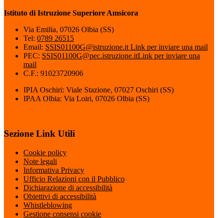
Istituto di Istruzione Superiore Amsicora
Via Emilia, 07026 Olbia (SS)
Tel:
0789 26515
Email:
SSIS01100G@istruzione.it
Link per inviare una mail
PEC:
SSIS01100G@pec.istruzione.it
Link per inviare una
mail
C.F.: 91023720906
IPIA Oschiri: Viale Stazione, 07027 Oschiri (SS)
IPAA Olbia: Via Loiri, 07026 Olbia (SS)
Sezione Link Utili
Cookie policy
Note legali
Informativa Privacy
Ufficio Relazioni con il Pubblico
Dichiarazione di accessibilità
Obiettivi di accessibilità
Whistleblowing
Gestione consensi cookie