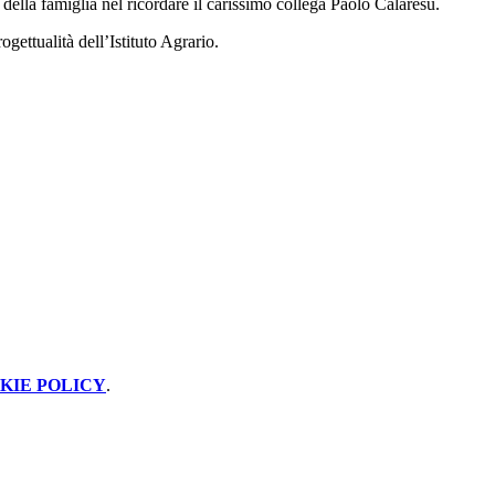
della famiglia nel ricordare il carissimo collega Paolo Calaresu.
gettualità dell’Istituto Agrario.
KIE POLICY
.