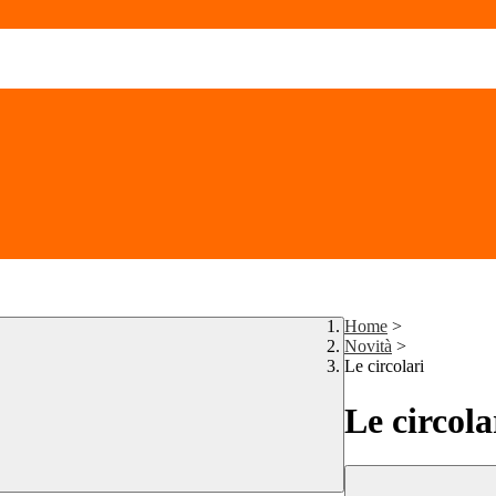
Home
>
Novità
>
Le circolari
Le circola