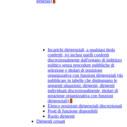
generali)
6
Incarichi dirigenziali, a qualsiasi titolo
conferiti, ivi inclusi quelli conferiti
discrezionalmente dall'organo di indirizzo
politico senza procedure pubbliche di
selezione e titolari di posizione
organizzativa con funzioni dirigenziali (da
pubblicare in tabelle che distinguano le
seguenti situazioni: dirigenti, dirigenti
individuati discrezionalmente, titolari di
posizione organizzativa con funzioni
dirigenziali)
6
Elenco posizioni dirigenziali discrezionali
Posti di funzione disponibili
Ruolo dirigenti
Dirigenti cessati