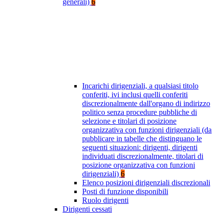
generali)
6
Incarichi dirigenziali, a qualsiasi titolo
conferiti, ivi inclusi quelli conferiti
discrezionalmente dall'organo di indirizzo
politico senza procedure pubbliche di
selezione e titolari di posizione
organizzativa con funzioni dirigenziali (da
pubblicare in tabelle che distinguano le
seguenti situazioni: dirigenti, dirigenti
individuati discrezionalmente, titolari di
posizione organizzativa con funzioni
dirigenziali)
6
Elenco posizioni dirigenziali discrezionali
Posti di funzione disponibili
Ruolo dirigenti
Dirigenti cessati