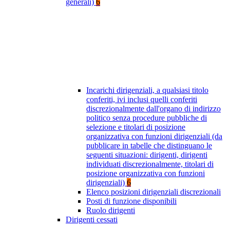
generali)
6
Incarichi dirigenziali, a qualsiasi titolo
conferiti, ivi inclusi quelli conferiti
discrezionalmente dall'organo di indirizzo
politico senza procedure pubbliche di
selezione e titolari di posizione
organizzativa con funzioni dirigenziali (da
pubblicare in tabelle che distinguano le
seguenti situazioni: dirigenti, dirigenti
individuati discrezionalmente, titolari di
posizione organizzativa con funzioni
dirigenziali)
6
Elenco posizioni dirigenziali discrezionali
Posti di funzione disponibili
Ruolo dirigenti
Dirigenti cessati