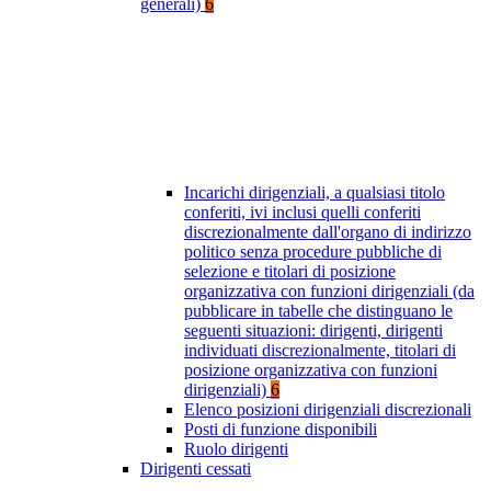
generali)
6
Incarichi dirigenziali, a qualsiasi titolo
conferiti, ivi inclusi quelli conferiti
discrezionalmente dall'organo di indirizzo
politico senza procedure pubbliche di
selezione e titolari di posizione
organizzativa con funzioni dirigenziali (da
pubblicare in tabelle che distinguano le
seguenti situazioni: dirigenti, dirigenti
individuati discrezionalmente, titolari di
posizione organizzativa con funzioni
dirigenziali)
6
Elenco posizioni dirigenziali discrezionali
Posti di funzione disponibili
Ruolo dirigenti
Dirigenti cessati