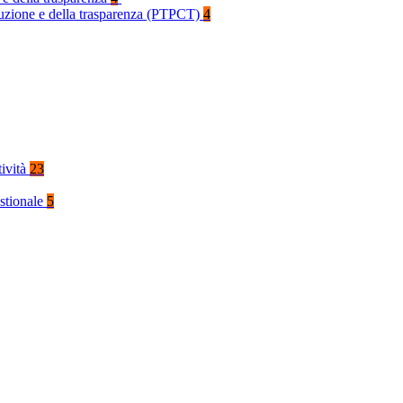
rruzione e della trasparenza (PTPCT)
4
tività
23
stionale
5