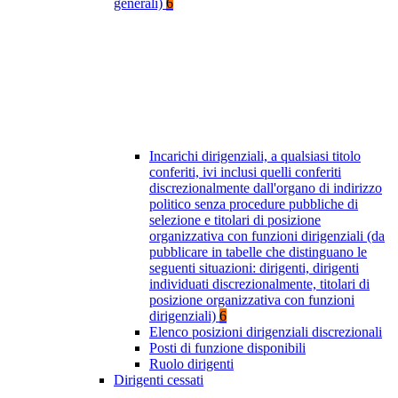
generali)
6
Incarichi dirigenziali, a qualsiasi titolo
conferiti, ivi inclusi quelli conferiti
discrezionalmente dall'organo di indirizzo
politico senza procedure pubbliche di
selezione e titolari di posizione
organizzativa con funzioni dirigenziali (da
pubblicare in tabelle che distinguano le
seguenti situazioni: dirigenti, dirigenti
individuati discrezionalmente, titolari di
posizione organizzativa con funzioni
dirigenziali)
6
Elenco posizioni dirigenziali discrezionali
Posti di funzione disponibili
Ruolo dirigenti
Dirigenti cessati