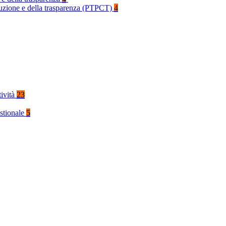
rruzione e della trasparenza (PTPCT)
4
tività
23
stionale
5