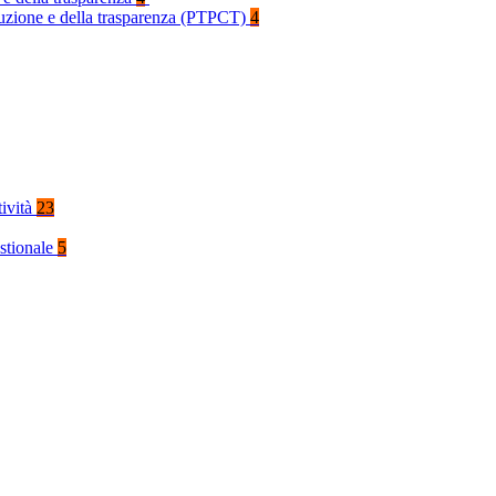
rruzione e della trasparenza (PTPCT)
4
tività
23
stionale
5