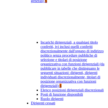
generali)
6
Incarichi dirigenziali, a qualsiasi titolo
conferiti, ivi inclusi quelli conferiti
discrezionalmente dall'organo di indirizzo
politico senza procedure pubbliche di
selezione e titolari di posizione
organizzativa con funzioni dirigenziali (da
pubblicare in tabelle che distinguano le
seguenti situazioni: dirigenti, dirigenti
individuati discrezionalmente, titolari di
posizione organizzativa con funzioni
dirigenziali)
6
Elenco posizioni dirigenziali discrezionali
Posti di funzione disponibili
Ruolo dirigenti
Dirigenti cessati