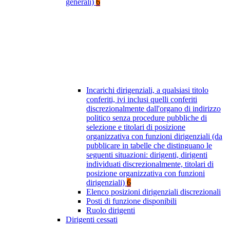
generali)
6
Incarichi dirigenziali, a qualsiasi titolo
conferiti, ivi inclusi quelli conferiti
discrezionalmente dall'organo di indirizzo
politico senza procedure pubbliche di
selezione e titolari di posizione
organizzativa con funzioni dirigenziali (da
pubblicare in tabelle che distinguano le
seguenti situazioni: dirigenti, dirigenti
individuati discrezionalmente, titolari di
posizione organizzativa con funzioni
dirigenziali)
6
Elenco posizioni dirigenziali discrezionali
Posti di funzione disponibili
Ruolo dirigenti
Dirigenti cessati