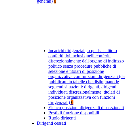
generali)
6
Incarichi dirigenziali, a qualsiasi titolo
conferiti, ivi inclusi quelli conferiti
discrezionalmente dall'organo di indirizzo
politico senza procedure pubbliche di
selezione e titolari di posizione
organizzativa con funzioni dirigenziali (da
pubblicare in tabelle che distinguano le
seguenti situazioni: dirigenti, dirigenti
individuati discrezionalmente, titolari di
posizione organizzativa con funzioni
dirigenziali)
6
Elenco posizioni dirigenziali discrezionali
Posti di funzione disponibili
Ruolo dirigenti
Dirigenti cessati