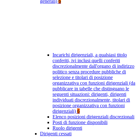
generali)
6
Incarichi dirigenziali, a qualsiasi titolo
conferiti, ivi inclusi quelli conferiti
discrezionalmente dall'organo di indirizzo
politico senza procedure pubbliche di
selezione e titolari di posizione
organizzativa con funzioni dirigenziali (da
pubblicare in tabelle che distinguano le
seguenti situazioni: dirigenti, dirigenti
individuati discrezionalmente, titolari di
posizione organizzativa con funzioni
dirigenziali)
6
Elenco posizioni dirigenziali discrezionali
Posti di funzione disponibili
Ruolo dirigenti
Dirigenti cessati