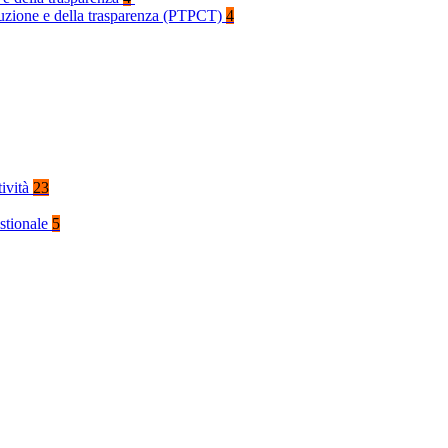
rruzione e della trasparenza (PTPCT)
4
tività
23
stionale
5