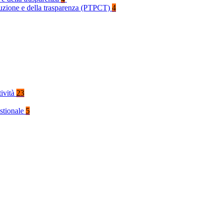
rruzione e della trasparenza (PTPCT)
4
tività
23
stionale
5