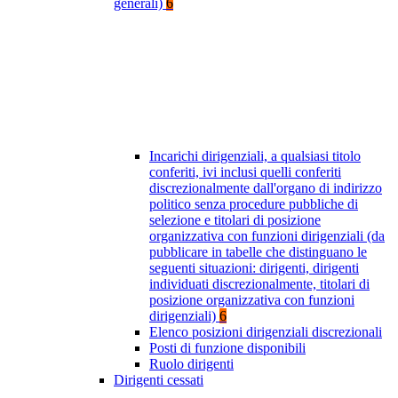
generali)
6
Incarichi dirigenziali, a qualsiasi titolo
conferiti, ivi inclusi quelli conferiti
discrezionalmente dall'organo di indirizzo
politico senza procedure pubbliche di
selezione e titolari di posizione
organizzativa con funzioni dirigenziali (da
pubblicare in tabelle che distinguano le
seguenti situazioni: dirigenti, dirigenti
individuati discrezionalmente, titolari di
posizione organizzativa con funzioni
dirigenziali)
6
Elenco posizioni dirigenziali discrezionali
Posti di funzione disponibili
Ruolo dirigenti
Dirigenti cessati