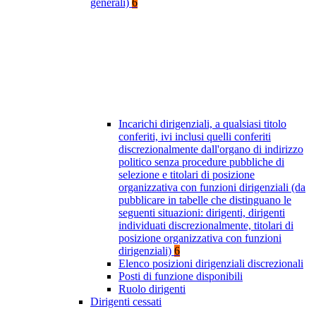
generali)
6
Incarichi dirigenziali, a qualsiasi titolo
conferiti, ivi inclusi quelli conferiti
discrezionalmente dall'organo di indirizzo
politico senza procedure pubbliche di
selezione e titolari di posizione
organizzativa con funzioni dirigenziali (da
pubblicare in tabelle che distinguano le
seguenti situazioni: dirigenti, dirigenti
individuati discrezionalmente, titolari di
posizione organizzativa con funzioni
dirigenziali)
6
Elenco posizioni dirigenziali discrezionali
Posti di funzione disponibili
Ruolo dirigenti
Dirigenti cessati