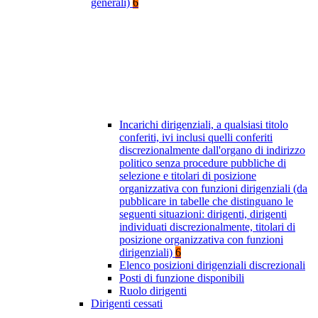
generali)
6
Incarichi dirigenziali, a qualsiasi titolo
conferiti, ivi inclusi quelli conferiti
discrezionalmente dall'organo di indirizzo
politico senza procedure pubbliche di
selezione e titolari di posizione
organizzativa con funzioni dirigenziali (da
pubblicare in tabelle che distinguano le
seguenti situazioni: dirigenti, dirigenti
individuati discrezionalmente, titolari di
posizione organizzativa con funzioni
dirigenziali)
6
Elenco posizioni dirigenziali discrezionali
Posti di funzione disponibili
Ruolo dirigenti
Dirigenti cessati