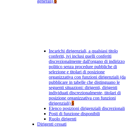
generali)
6
Incarichi dirigenziali, a qualsiasi titolo
conferiti, ivi inclusi quelli conferiti
discrezionalmente dall'organo di indirizzo
politico senza procedure pubbliche di
selezione e titolari di posizione
organizzativa con funzioni dirigenziali (da
pubblicare in tabelle che distinguano le
seguenti situazioni: dirigenti, dirigenti
individuati discrezionalmente, titolari di
posizione organizzativa con funzioni
dirigenziali)
6
Elenco posizioni dirigenziali discrezionali
Posti di funzione disponibili
Ruolo dirigenti
Dirigenti cessati