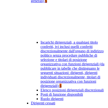
generali)
6
Incarichi dirigenziali, a qualsiasi titolo
conferiti, ivi inclusi quelli conferiti
discrezionalmente dall'organo di indirizzo
politico senza procedure pubbliche di
selezione e titolari di posizione
organizzativa con funzioni dirigenziali (da
pubblicare in tabelle che distinguano le
seguenti situazioni: dirigenti, dirigenti
individuati discrezionalmente, titolari di
posizione organizzativa con funzioni
dirigenziali)
6
Elenco posizioni dirigenziali discrezionali
Posti di funzione disponibili
Ruolo dirigenti
Dirigenti cessati