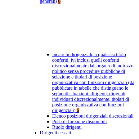
generali)
6
Incarichi dirigenziali, a qualsiasi titolo
conferiti, ivi inclusi quelli conferiti
discrezionalmente dall'organo di indirizzo
politico senza procedure pubbliche di
selezione e titolari di posizione
organizzativa con funzioni dirigenziali (da
pubblicare in tabelle che distinguano le
seguenti situazioni: dirigenti, dirigenti
individuati discrezionalmente, titolari di
posizione organizzativa con funzioni
dirigenziali)
6
Elenco posizioni dirigenziali discrezionali
Posti di funzione disponibili
Ruolo dirigenti
Dirigenti cessati