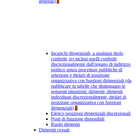
generali)
6
Incarichi dirigenziali, a qualsiasi titolo
conferiti, ivi inclusi quelli conferiti
discrezionalmente dall'organo di indirizzo
politico senza procedure pubbliche di
selezione e titolari di posizione
organizzativa con funzioni dirigenziali (da
pubblicare in tabelle che distinguano le
seguenti situazioni: dirigenti, dirigenti
individuati discrezionalmente, titolari di
posizione organizzativa con funzioni
dirigenziali)
6
Elenco posizioni dirigenziali discrezionali
Posti di funzione disponibili
Ruolo dirigenti
Dirigenti cessati