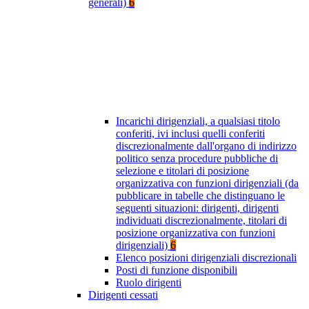
generali)
6
Incarichi dirigenziali, a qualsiasi titolo
conferiti, ivi inclusi quelli conferiti
discrezionalmente dall'organo di indirizzo
politico senza procedure pubbliche di
selezione e titolari di posizione
organizzativa con funzioni dirigenziali (da
pubblicare in tabelle che distinguano le
seguenti situazioni: dirigenti, dirigenti
individuati discrezionalmente, titolari di
posizione organizzativa con funzioni
dirigenziali)
6
Elenco posizioni dirigenziali discrezionali
Posti di funzione disponibili
Ruolo dirigenti
Dirigenti cessati