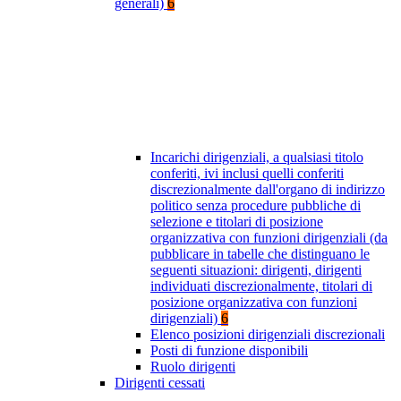
generali)
6
Incarichi dirigenziali, a qualsiasi titolo
conferiti, ivi inclusi quelli conferiti
discrezionalmente dall'organo di indirizzo
politico senza procedure pubbliche di
selezione e titolari di posizione
organizzativa con funzioni dirigenziali (da
pubblicare in tabelle che distinguano le
seguenti situazioni: dirigenti, dirigenti
individuati discrezionalmente, titolari di
posizione organizzativa con funzioni
dirigenziali)
6
Elenco posizioni dirigenziali discrezionali
Posti di funzione disponibili
Ruolo dirigenti
Dirigenti cessati