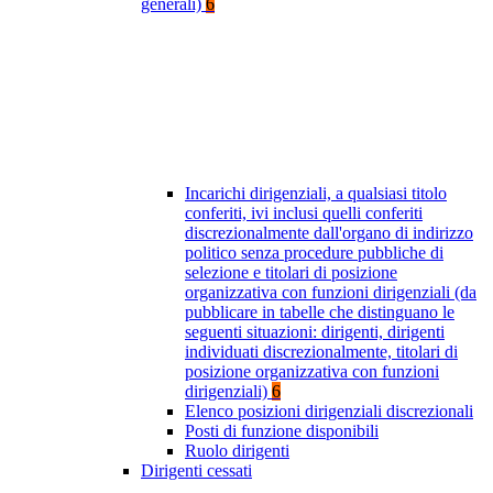
generali)
6
Incarichi dirigenziali, a qualsiasi titolo
conferiti, ivi inclusi quelli conferiti
discrezionalmente dall'organo di indirizzo
politico senza procedure pubbliche di
selezione e titolari di posizione
organizzativa con funzioni dirigenziali (da
pubblicare in tabelle che distinguano le
seguenti situazioni: dirigenti, dirigenti
individuati discrezionalmente, titolari di
posizione organizzativa con funzioni
dirigenziali)
6
Elenco posizioni dirigenziali discrezionali
Posti di funzione disponibili
Ruolo dirigenti
Dirigenti cessati