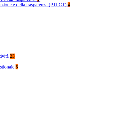
rruzione e della trasparenza (PTPCT)
4
tività
23
stionale
5