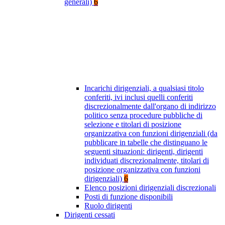
generali)
6
Incarichi dirigenziali, a qualsiasi titolo
conferiti, ivi inclusi quelli conferiti
discrezionalmente dall'organo di indirizzo
politico senza procedure pubbliche di
selezione e titolari di posizione
organizzativa con funzioni dirigenziali (da
pubblicare in tabelle che distinguano le
seguenti situazioni: dirigenti, dirigenti
individuati discrezionalmente, titolari di
posizione organizzativa con funzioni
dirigenziali)
6
Elenco posizioni dirigenziali discrezionali
Posti di funzione disponibili
Ruolo dirigenti
Dirigenti cessati