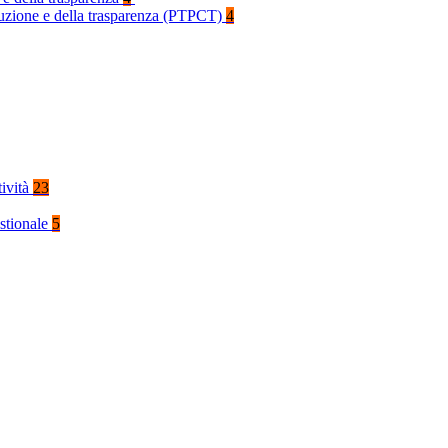
rruzione e della trasparenza (PTPCT)
4
tività
23
stionale
5