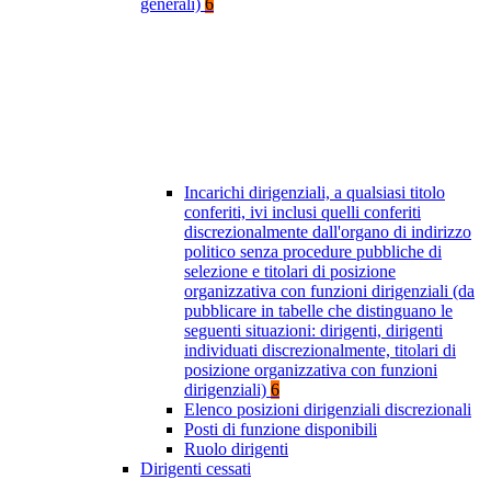
generali)
6
Incarichi dirigenziali, a qualsiasi titolo
conferiti, ivi inclusi quelli conferiti
discrezionalmente dall'organo di indirizzo
politico senza procedure pubbliche di
selezione e titolari di posizione
organizzativa con funzioni dirigenziali (da
pubblicare in tabelle che distinguano le
seguenti situazioni: dirigenti, dirigenti
individuati discrezionalmente, titolari di
posizione organizzativa con funzioni
dirigenziali)
6
Elenco posizioni dirigenziali discrezionali
Posti di funzione disponibili
Ruolo dirigenti
Dirigenti cessati