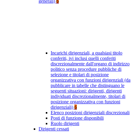
generali)
6
Incarichi dirigenziali, a qualsiasi titolo
conferiti, ivi inclusi quelli conferiti
discrezionalmente dall'organo di indirizzo
politico senza procedure pubbliche di
selezione e titolari di posizione
organizzativa con funzioni dirigenziali (da
pubblicare in tabelle che distinguano le
seguenti situazioni: dirigenti, dirigenti
individuati discrezionalmente, titolari di
posizione organizzativa con funzioni
dirigenziali)
6
Elenco posizioni dirigenziali discrezionali
Posti di funzione disponibili
Ruolo dirigenti
Dirigenti cessati