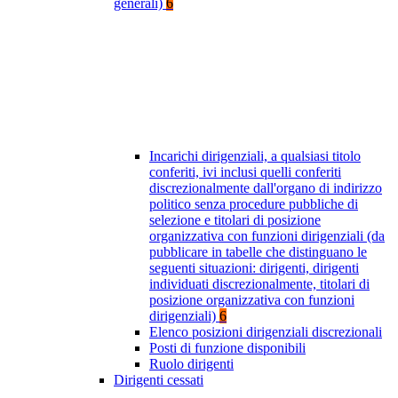
generali)
6
Incarichi dirigenziali, a qualsiasi titolo
conferiti, ivi inclusi quelli conferiti
discrezionalmente dall'organo di indirizzo
politico senza procedure pubbliche di
selezione e titolari di posizione
organizzativa con funzioni dirigenziali (da
pubblicare in tabelle che distinguano le
seguenti situazioni: dirigenti, dirigenti
individuati discrezionalmente, titolari di
posizione organizzativa con funzioni
dirigenziali)
6
Elenco posizioni dirigenziali discrezionali
Posti di funzione disponibili
Ruolo dirigenti
Dirigenti cessati