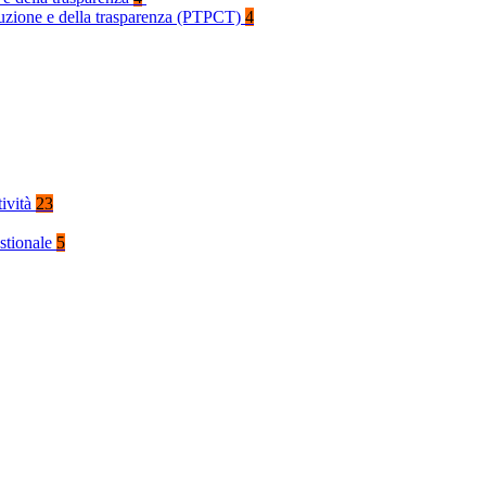
rruzione e della trasparenza (PTPCT)
4
tività
23
stionale
5